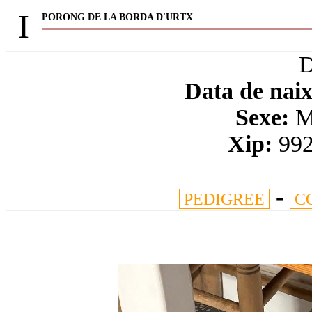
I
PORONG DE LA BORDA D'URTX
Data de nai
Sexe:
Ma
Xip:
99
-
PEDIGREE
C