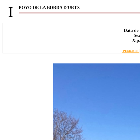
I
POYO DE LA BORDA D'URTX
Data de
Sex
Xip
PEDIGREE