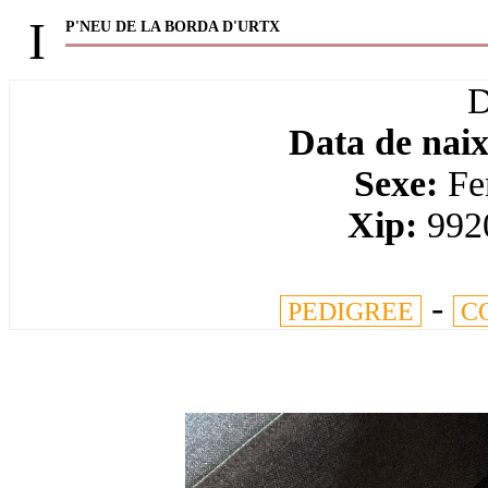
I
P'NEU DE LA BORDA D'URTX
Data de nai
Sexe:
Fe
Xip:
992
-
PEDIGREE
C